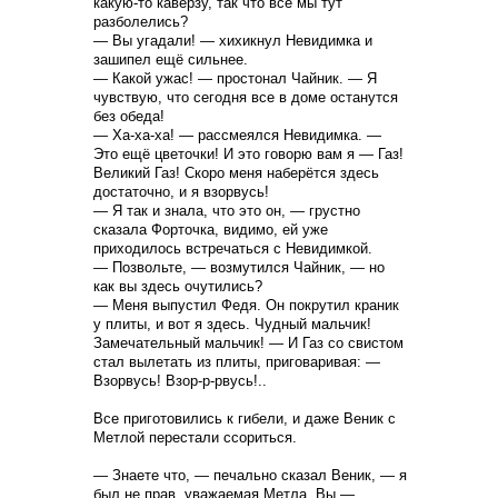
какую-то каверзу, так что все мы тут
разболелись?
— Вы угадали! — хихикнул Невидимка и
зашипел ещё сильнее.
— Какой ужас! — простонал Чайник. — Я
чувствую, что сегодня все в доме останутся
без обеда!
— Ха-ха-ха! — рассмеялся Невидимка. —
Это ещё цветочки! И это говорю вам я — Газ!
Великий Газ! Скоро меня наберётся здесь
достаточно, и я взорвусь!
— Я так и знала, что это он, — грустно
сказала Форточка, видимо, ей уже
приходилось встречаться с Невидимкой.
— Позвольте, — возмутился Чайник, — но
как вы здесь очутились?
— Меня выпустил Федя. Он покрутил краник
у плиты, и вот я здесь. Чудный мальчик!
Замечательный мальчик! — И Газ со свистом
стал вылетать из плиты, приговаривая: —
Взорвусь! Взор-р-рвусь!..
Все приготовились к гибели, и даже Веник с
Метлой перестали ссориться.
— Знаете что, — печально сказал Веник, — я
был не прав, уважаемая Метла. Вы —