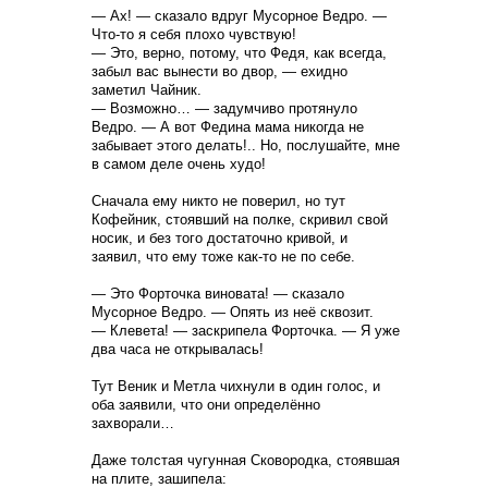
— Ах! — сказало вдруг Мусорное Ведро. —
Что-то я себя плохо чувствую!
— Это, верно, потому, что Федя, как всегда,
забыл вас вынести во двор, — ехидно
заметил Чайник.
— Возможно… — задумчиво протянуло
Ведро. — А вот Федина мама никогда не
забывает этого делать!.. Но, послушайте, мне
в самом деле очень худо!
Сначала ему никто не поверил, но тут
Кофейник, стоявший на полке, скривил свой
носик, и без того достаточно кривой, и
заявил, что ему тоже как-то не по себе.
— Это Форточка виновата! — сказало
Мусорное Ведро. — Опять из неё сквозит.
— Клевета! — заскрипела Форточка. — Я уже
два часа не открывалась!
Тут Веник и Метла чихнули в один голос, и
оба заявили, что они определённо
захворали…
Даже толстая чугунная Сковородка, стоявшая
на плите, зашипела: