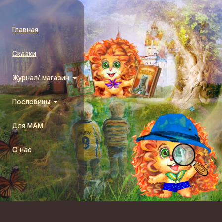
Пользовательское соглашение
Правообладетелям:
Все первичные материалы взятых из открытых источников и не
нарушают авторских прав, за исключением полного контента журналов и
описаний подразделов, которые уникальны и являются собственностью
владельцев сайта и не могут быть использованы без их письменного
согласия.
© 2026 г. by Umorashka.ru