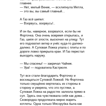
главнее.
— Нет, милый Веник, — всхлипнула Метла,
— это вы, вы самый главный…
А Газ всё шипел:
— Взорвусь, взорвусь!..
И он бы, наверное, взорвался, если бы не
Форточка. Она очень вовремя открылась, и
Газ, шипя от злости, выскочил на улицу. Тут
его подхватил ветер и унёс куда-то далеко-
далеко. А Суповая Ложка упала с плиты и по
дороге ловко прикрыла кран. И Газ перестал
выходить наружу.
— Мы спасены! — закричал Чайник.
— Ура! — подхватила Кастрюля.
Тут все стали благодарить Форточку и
восхищаться Суповой Ложкой. Но Форточка
только смущённо вертелась из стороны в
сторону и уверяла, что это пустяки, а
Суповая Ложка на радостях залезла прямо в
суп. Здесь она чувствовала себя как дома…
Сковородка продолжала мирно жарить
котлеты. Одна только Мясорубка была как