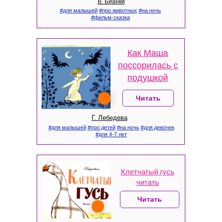
В. Бианки
#для малышей
#про животных
#на ночь
#фильм-сказка
Как Маша
поссорилась с
подушкой
Читать
Г. Лебедева
#для малышей
#про детей
#на ночь
#для девочек
#для 4-7 лет
Клетчатый гусь
читать
Читать