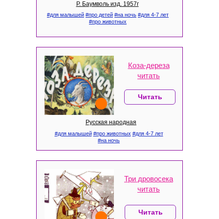
Р. Баумволь изд. 1957г
#для малышей
#про детей
#на ночь
#для 4-7 лет
#про животных
Коза-дереза
читать
Читать
Русская народная
#для малышей
#про животных
#для 4-7 лет
#на ночь
Три дровосека
читать
Читать