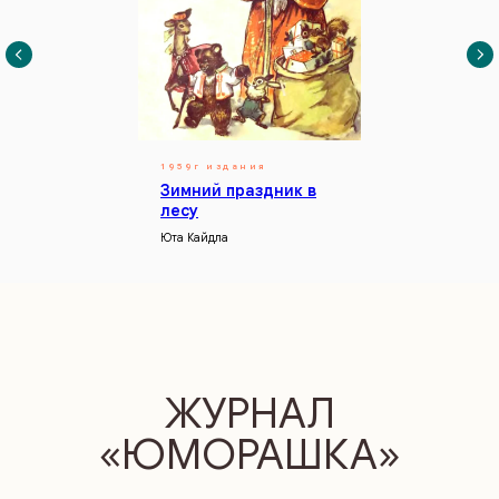
1959г издания
Зимний праздник в
лесу
Юта Кайдла
в августе новый выпуск