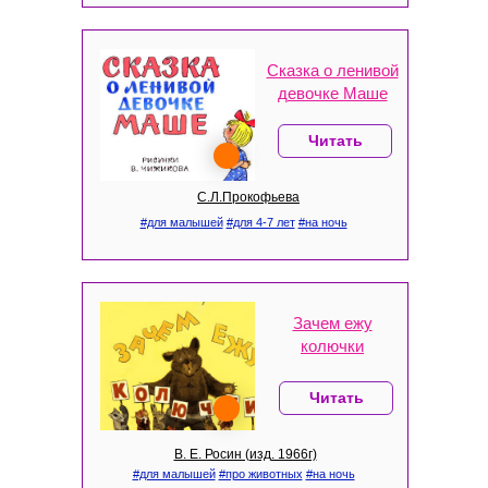
Сказка о ленивой
девочке Маше
Читать
С.Л.Прокофьева
#для малышей
#для 4-7 лет
#на ночь
Зачем ежу
колючки
Читать
В. Е. Росин (изд. 1966г)
#для малышей
#про животных
#на ночь