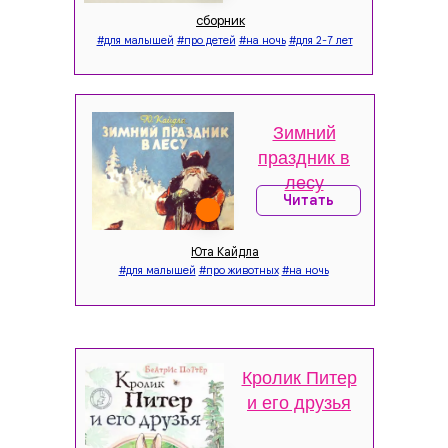
сборник
#для малышей
#про детей
#на ночь
#для 2-7 лет
Зимний
праздник в
лесу
Читать
Юта Кайдла
#для малышей
#про животных
#на ночь
Кролик Питер
и его друзья