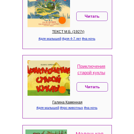
Читать
ТЕКСТ М.Б. (1927г)
#для малышей
#для 4-7 лет
#на ночь
Приключения
старой куклы
Читать
Галина Каменная
#для малышей
#про животных
#на ночь