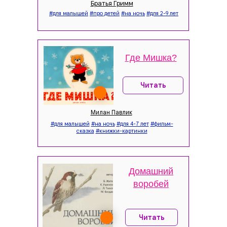
Братья Гримм
#для малышей
#про детей
#на ночь
#для 2-9 лет
Где Мишка?
Читать
Милан Павлик
#для малышей
#на ночь
#для 4-7 лет
#фильм-
сказка
#книжки-картинки
Домашний
воробей
Читать