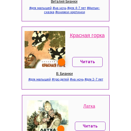
Виталий Бианки
#для малышей
#на ночь
#для 4-7 лет
#фильм-
сказка
#книжки-картинки
Красная горка
Читать
В. Бианки
#для малышей
#про детей
#на ночь
#для 2-7 лет
Латка
Читать