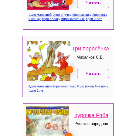
Читать
#для малышей
#про внучку
#про мышку
#про кота
и кошку
#про собаку
#про животных
#для 2 лет
Три поросёнка
Михалков С.В.
Читать
#для малышей
#про животных
#про волка
#на ночь
#для 2 лет
Курочка Ряба
Русская народная