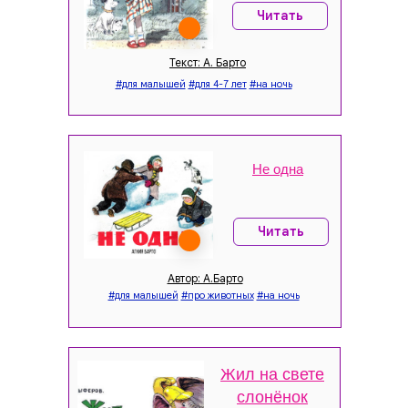
Читать
Текст: А. Барто
#для малышей
#для 4-7 лет
#на ночь
Не одна
Читать
Автор: А.Барто
#для малышей
#про животных
#на ночь
Жил на свете
слонёнок