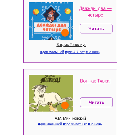
Дважды два —
четыре
Читать
Закрис Топелиус
#для малышей
#для 4-7 лет
#на ночь
Вот так Тявка!
Читать
А.М. Минчковский
#для малышей
#про животных
#на ночь