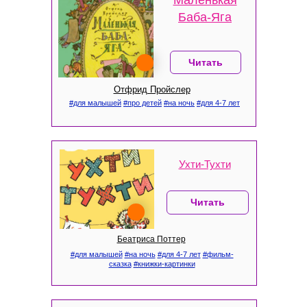
Маленькая
Баба-Яга
Читать
Отфрид Пройслер
#для малышей
#про детей
#на ночь
#для 4-7 лет
Ухти-Тухти
Читать
Беатриса Поттер
#для малышей
#на ночь
#для 4-7 лет
#фильм-
сказка
#книжки-картинки