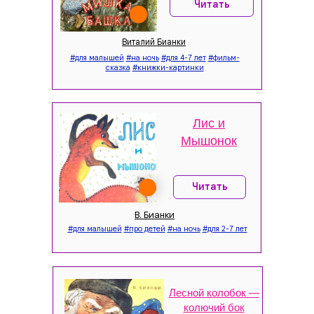
Читать
Виталий Бианки
#для малышей
#на ночь
#для 4-7 лет
#фильм-
сказка
#книжки-картинки
Лис и
Мышонок
Читать
ЖУРНАЛ
В. Бианки
#для малышей
#про детей
#на ночь
#для 2-7 лет
«ЮМОРАШКА»
Лесной колобок —
Интерактивный детский журнал, развивающий
колючий бок
лучшие человеческие качества.