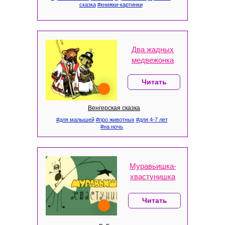
сказка
#книжки-картинки
Два жадных
медвежонка
Читать
Венгерская сказка
#для малышей
#про животных
#для 4-7 лет
#на ночь
Муравьишка-
хвастунишка
Читать