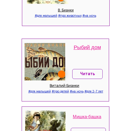
В. Бианки
#для малышей
#про животных
#на ночь
Рыбий дом
Читать
Виталий Бианки
#для малышей
#про детей
#на ночь
#для 2-7 лет
Мишка-башка