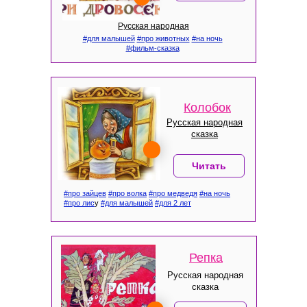
Русская народная
#для малышей
#про животных
#на ночь
#фильм-сказка
Колобок
Русская народная
сказка
Читать
#про зайцев
#про волка
#про медведя
#на ночь
#про лис
у
#для малышей
#для 2 лет
Репка
Русская народная
сказка