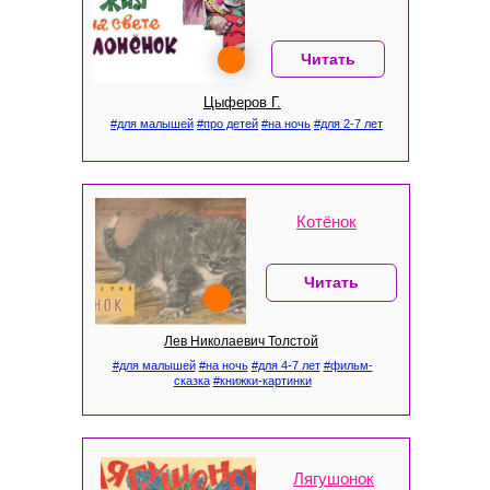
Читать
Цыферов Г.
#для малышей
#про детей
#на ночь
#для 2-7 лет
Котёнок
Читать
Лев Николаевич Толстой
#для малышей
#на ночь
#для 4-7 лет
#фильм-
сказка
#книжки-картинки
Лягушонок