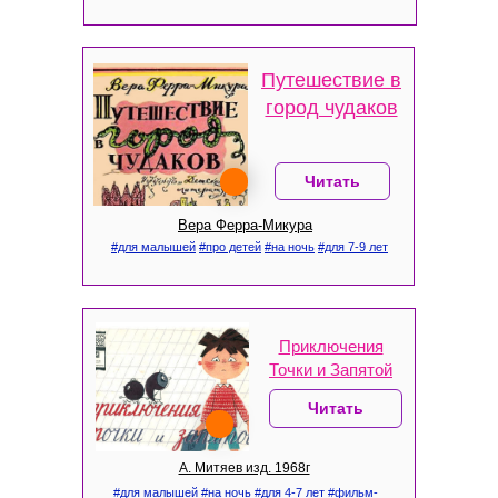
Путешествие в
город чудаков
Читать
Вера Ферра-Микура
#для малышей
#про детей
#на ночь
#для 7-9 лет
Приключения
Точки и Запятой
Читать
А. Митяев изд. 1968г
#для малышей
#на ночь
#для 4-7 лет
#фильм-