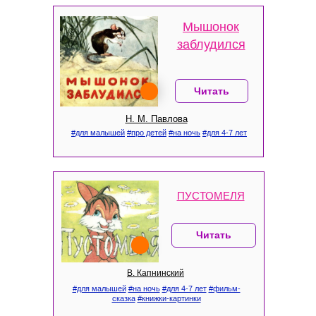
Мышонок
заблудился
Читать
Н. М. Павлова
#для малышей
#про детей
#на ночь
#для 4-7 лет
ПУСТОМЕЛЯ
Читать
В. Капнинский
#для малышей
#на ночь
#для 4-7 лет
#фильм-
сказка
#книжки-картинки