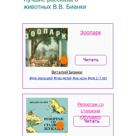
животных В.В. Бианки
Зоопарк
Читать
Виталий Бианки
#для малышей
#про детей
#на ночь
#для 2-7 лет
Репортаж со
стадиона
«Жукамо»
Читать