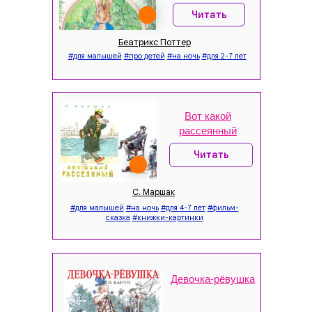
Читать
Беатрикс Поттер
#для малышей
#про детей
#на ночь
#для 2-7 лет
Вот какой
рассеянный
Читать
С. Маршак
#для малышей
#на ночь
#для 4-7 лет
#фильм-
сказка
#книжки-картинки
Девочка-рёвушка