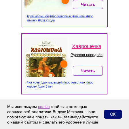
Читать
#для малышей
#про животных
#на ночь
#про
мышку
#для 2 года
Хаврошечка
Русская народная
Читать
#на ночь
#для малышей
#про животны
х
#про
корову
#для 3 лет
Мы используем
cookie
-файлы с помощью
Красная
сервиса веб-аналитики Яндекс.Метрика— они
ОК
шапочка
помогают нам понять, как вы взаимодействуете
с нашим сайтом и сделать его удобнее и лучше
Шарль Перро