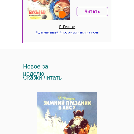
Загляните внутрь — и убедитесь сами:
Читать
В. Бианки
#для малышей
#про животных
#на ночь
Новое за
неделю
Сказки читать
1 выпуск