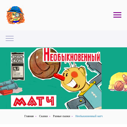
Главная
»
Сказки
»
Разные сказки
»
Необыкновенный матч