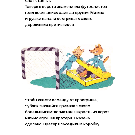
Счёт стал 1:1.
Теперь в ворота знаменитых футболистов
голы посыпались один за другим. Мягкие
игрушки начали обыгрывать своих
Главная
деревянных противников.
Сказки
Журнал/ магазин
Пословицы
Для МАМ
О нас
Чтобы спасти команду от проигрыша,
Чубчик-зазнайка приказал своим
болельщикам-волчатам выкрасть из ворот
мягких игрушек вратаря. Сказано —
сделано. Вратаря посадили в коробку.
КОНТАКТЫ