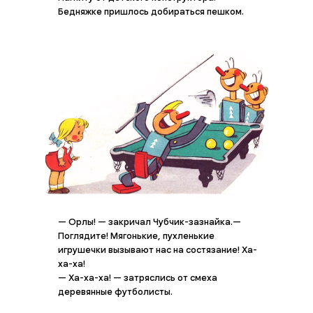
Бедняжке пришлось добираться пешком.
— Орлы! — закричал Чубчик-зазнайка.—
Поглядите! Мягонькие, пухленькие
игрушечки вызывают нас на состязание! Ха-
ха-ха!
— Ха-ха-ха! — затряслись от смеха
деревянные футболисты.