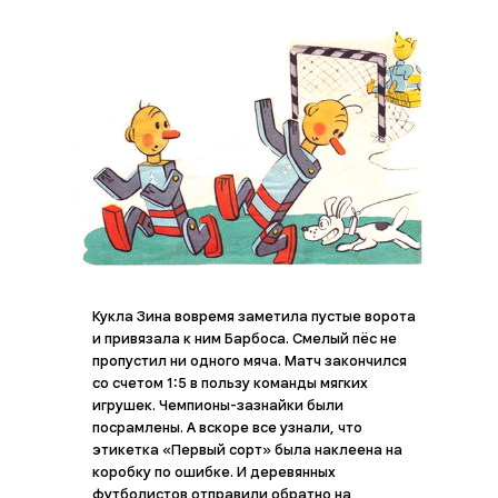
umorashka@gmail.com
ИНФОРМАЦИЯ
Политика конфиденциальности и обработки
персональных данных
Согласие на обработку персональных данных
Согласие на обработку файлов cookies
Информационный характер сайта
Кукла Зина вовремя заметила пустые ворота
и привязала к ним Барбоса. Смелый пёс не
Уведомление о порядке заключения договора
пропустил ни одного мяча. Матч закончился
Согласие на получение рассылки рекламно-
со счетом 1:5 в пользу команды мягких
информационных материалов
игрушек. Чемпионы-зазнайки были
посрамлены. А вскоре все узнали, что
Пользовательское соглашение
этикетка «Первый сорт» была наклеена на
коробку по ошибке. И деревянных
Правообладетелям:
футболистов отправили обратно на
Все первичные материалы взятых из открытых источников и не