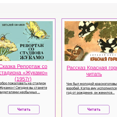
Сказка Репортаж со
Рассказ Красная гор
стадиона «Жукамо»
читать
(1957г)
обро пожаловать на стадион
Чик был молодой красноголов
Жукамо»! Сегодня вы станете
воробей. Когда ему исполнился
видетелями необычных ...
год от рождения, он женился...
Читать
Читать