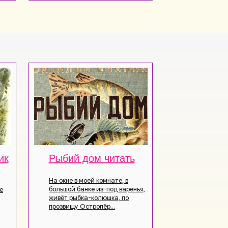
ик
Рыбий дом читать
На окне в моей комнате, в
большой банке из-под варенья,
е
живёт рыбка-колюшка, по
прозвищу Остропёр...