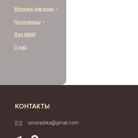
ИН
КОНТАКТЫ
Поли
umorashka@gmail.com
перс
Согл
Увед
Прав
Все 
опис
пись
© 2026 г. by Umorashka.ru