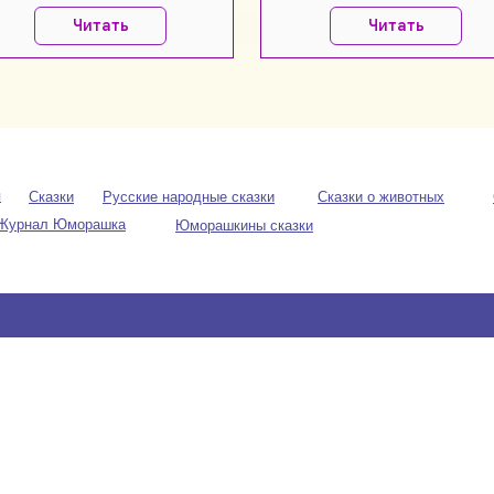
Читать
Читать
я
Сказки
Русские народные сказки
Сказки о животных
 Журнал Юморашка
Юморашкины сказки