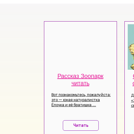
Рассказ Зоопарк
читать
Вот познакомьтесь, пожалуйста:
Д
это — юная натуралистка
«
Ёлочка и её братишка ....
с
Читать