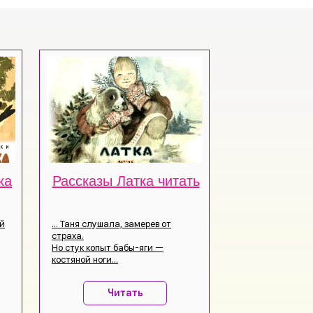
ка
Рассказы Латка читать
ый
… Таня слушала, замерев от
страха.
Но стук копыт бабы-яги —
костяной ноги...
Читать