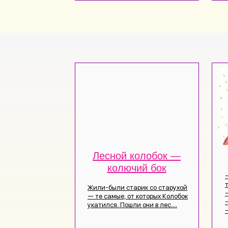
Лесной колобок —
колючий бок
Жили-были старик со старухой
— те самые, от которых Колобок
укатился. Пошли они в лес....