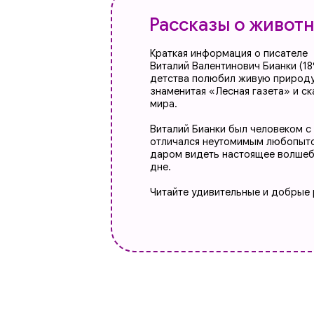
Краткая информация о писателе
​Виталий Валентинович Бианки (1894–1959
детства полюбил живую природу. Писате
знаменитая «Лесная газета» и сказка «
мира.
Виталий Бианки был человеком с удивит
отличался неутомимым любопытством, д
даром видеть настоящее волшебство в п
дне.
Читайте удивительные и добрые рассказ