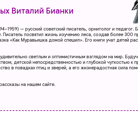
) — русский советский писатель, орнитолог и педагог. Благодаря отцу-
ль посвятил жизнь изучению леса, создав более 300 произведений, в
Как Муравьишка домой спешил». Его книги учат детей раскрывать тайн
ельно светлым и оптимистичным взглядом на мир. Будучи страстным на
етской непосредственностью и глубокой чуткостью к природе. Писат
овадках птиц и зверей, а его жизнерадостная сила помогала находит
ы на нашем сайте.