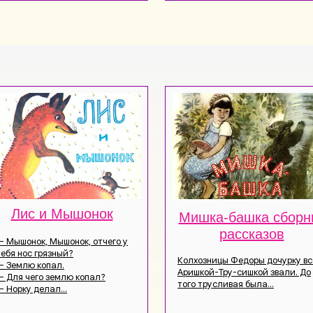
Лис и Мышонок
Мишка-башка сборн
рассказов
— Мышонок, Мышонок, отчего у
тебя нос грязный?
Колхозницы Федоры дочурку вс
— Землю копал.
Аришкой-Тру-сишкой звали. До
— Для чего землю копал?
того трусливая была...
— Норку делал...