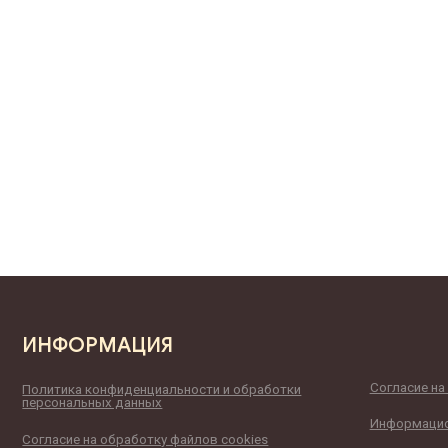
ФОРМАЦИЯ
Согласие на обработку перс
тика конфиденциальности и обработки
ональных данных
Информационный характер с
асие на обработку файлов cookies
Согласие на получение рассы
информационных материало
омление о порядке заключения договора
Пользовательское соглашен
ообладетелям:
первичные материалы взятых из открытых источников и не нарушают авторских прав, 
аний подразделов, которые уникальны и являются собственностью владельцев сайта 
менного согласия.