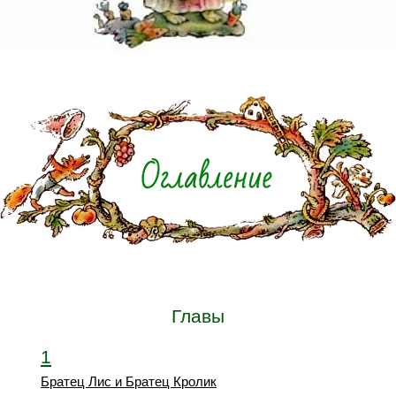
Главы
1
Братец Лис и Братец Кролик