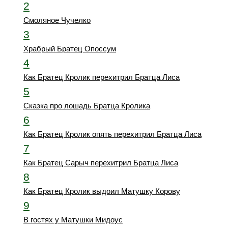
2
Смоляное Чучелко
3
Храбрый Братец Опоссум
4
Как Братец Кролик перехитрил Братца Лиса
5
Сказка про лошадь Братца Кролика
6
Как Братец Кролик опять перехитрил Братца Лиса
7
Как Братец Сарыч перехитрил Братца Лиса
8
Как Братец Кролик выдоил Матушку Корову
9
В гостях у Матушки Мидоус