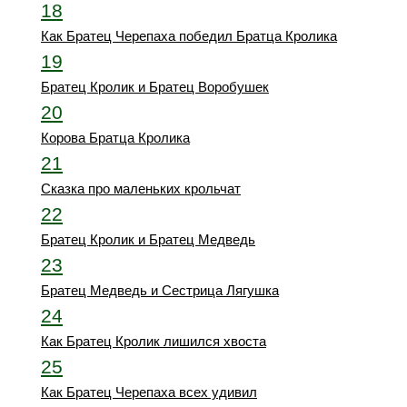
18
Как Братец Черепаха победил Братца Кролика
19
Братец Кролик и Братец Воробушек
20
Корова Братца Кролика
21
Сказка про маленьких крольчат
22
Братец Кролик и Братец Медведь
23
Братец Медведь и Сестрица Лягушка
24
Как Братец Кролик лишился хвоста
25
Как Братец Черепаха всех удивил