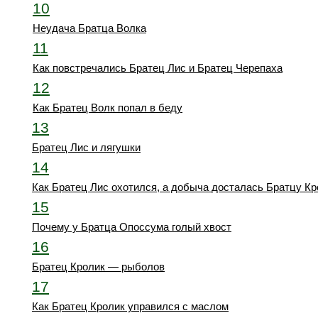
10
Неудача Братца Волка
11
Как повстречались Братец Лис и Братец Черепаха
12
Как Братец Волк попал в беду
13
Братец Лис и лягушки
14
Как Братец Лис охотился, а добыча досталась Братцу Кр
15
Почему у Братца Опоссума голый хвост
16
Братец Кролик — рыболов
17
Как Братец Кролик управился с маслом