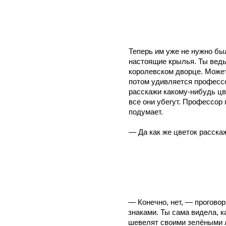
Теперь им уже не нужно бы
настоящие крылья. Ты ведь
королевском дворце. Может 
потом удивляется профессо
расскажи какому-нибудь цв
все они убегут. Профессор 
подумает.
— Да как же цветок расскаж
— Конечно, нет, — прогово
знаками. Ты сама видела, ка
шевелят своими зелёными л