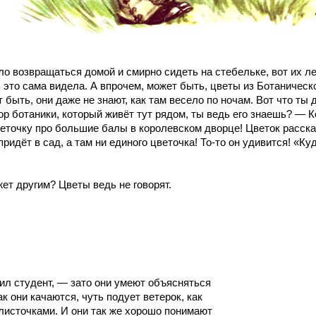
ло возвращаться домой и смирно сидеть на стебельке, вот их ле
 это сама видела. А впрочем, может быть, цветы из Ботаническо
быть, они даже не знают, как там весело по ночам. Вот что ты 
р ботаники, который живёт тут рядом, ты ведь его знаешь? — Ко
еточку про большие балы в королевском дворце! Цветок расска
придёт в сад, а там ни единого цветочка! То-то он удивится! «К
ет другим? Цветы ведь не говорят.
рил студент, — зато они умеют объясняться
к они качаются, чуть подует ветерок, как
источками. И они так же хорошо понимают