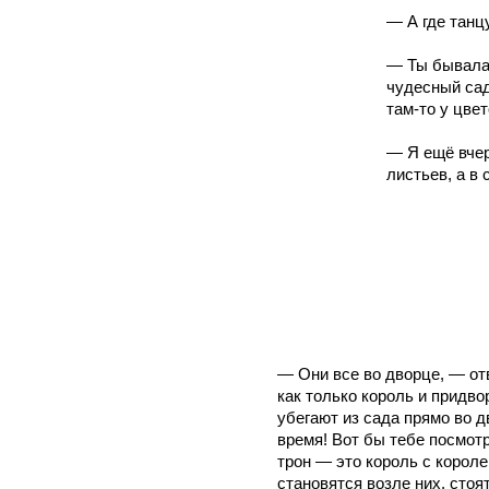
— А где танц
— Ты бывала 
чудесный сад
там-то у цве
— Я ещё вчер
листьев, а в 
— Они все во дворце, — отв
как только король и придво
убегают из сада прямо во д
время! Вот бы тебе посмот
трон — это король с корол
становятся возле них, стоя