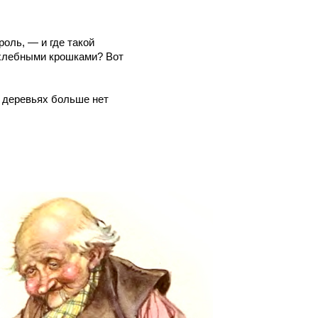
оль, — и где такой
 хлебными крошками? Вот
а деревьях больше нет