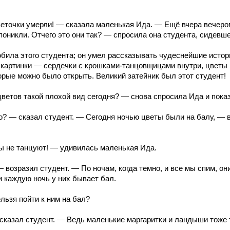
еточки умерли! — сказала маленькая Ида. — Ещё вчера вечеро
 поникли. Отчего это они так? — спросила она студента, сидевше
била этого студента; он умел рассказывать чудеснейшие истор
картинки — сердечки с крошками-танцовщицами внутри, цветы
орые можно было открыть. Великий затейник был этот студент!
ветов такой плохой вид сегодня? — снова спросила Ида и пока
? — сказал студент. — Сегодня ночью цветы были на балу, — в
ы не танцуют! — удивилась маленькая Ида.
 возразил студент. — По ночам, когда темно, и все мы спим, он
и каждую ночь у них бывает бал.
льзя пойти к ним на бал?
казал студент. — Ведь маленькие маргаритки и ландыши тоже 