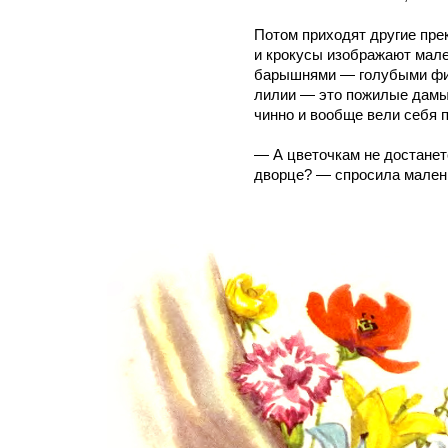
Потом приходят другие пре
и крокусы изображают мале
барышнями — голубыми фи
лилии — это пожилые дамы,
чинно и вообще вели себя 
— А цветочкам не достанетс
дворце? — спросила мален