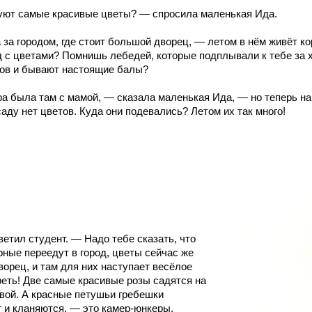
уют самые красивые цветы? — спросила маленькая Ида.
за городом, где стоит большой дворец, — летом в нём живёт кор
 с цветами? Помнишь лебедей, которые подплывали к тебе за
тов и бывают настоящие балы?
а была там с мамой, — сказала маленькая Ида, — но теперь н
саду нет цветов. Куда они подевались? Летом их так много!
етил студент. — Надо тебе сказать, что
рные переедут в город, цветы сейчас же
ворец, и там для них наступает весёлое
реть! Две самые красивые розы садятся на
евой. А красные петушьи гребешки
т и кланяются, — это камер-юнкеры.