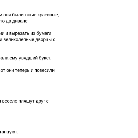
м они были такие красивые,
го да диване.
ии и вырезать из бумаги
 и великолепные дворцы с
зала ему увядший букет.
от они теперь и повесили
и весело пляшут друг с
танцуют.