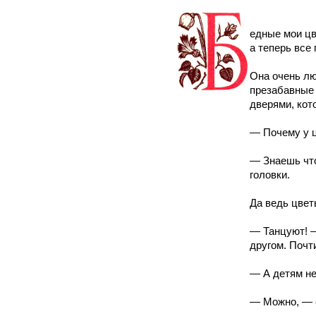
едные мои цв
а теперь все
Она очень лю
презабавные 
дверями, кот
— Почему у ц
— Знаешь что
головки.
Да ведь цвет
— Танцуют! —
другом. Почт
— А детям не
— Можно, — с