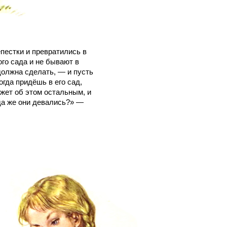
пестки и превратились в
го сада и не бывают в
должна сделать, — и пусть
гда придёшь в его сад,
жет об этом остальным, и
уда же они девались?» —