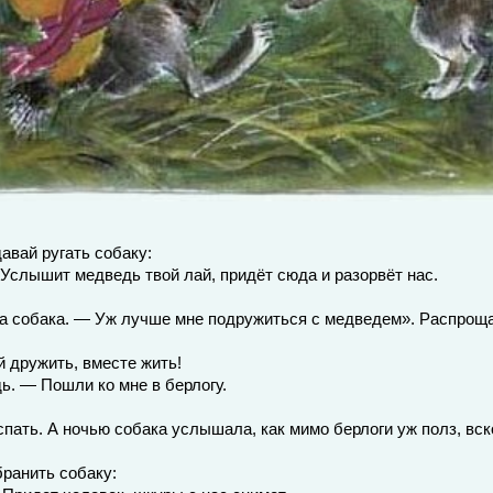
давай ругать собаку:
. Услышит медведь твой лай, придёт сюда и разорвёт нас.
а собака. — Уж лучше мне подружиться с медведем». Распроща
 дружить, вместе жить!
ь. — Пошли ко мне в берлогу.
спать. А ночью собака услышала, как мимо берлоги уж полз, вск
бранить собаку: