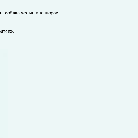
шь, собака услышала шорох
оится».