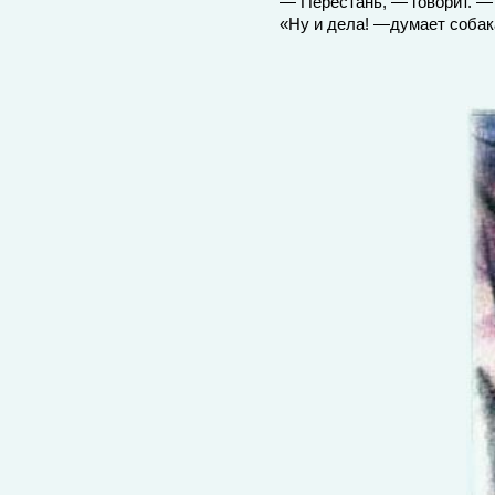
— Перестань, — говорит. — 
«Ну и дела! —думает собак