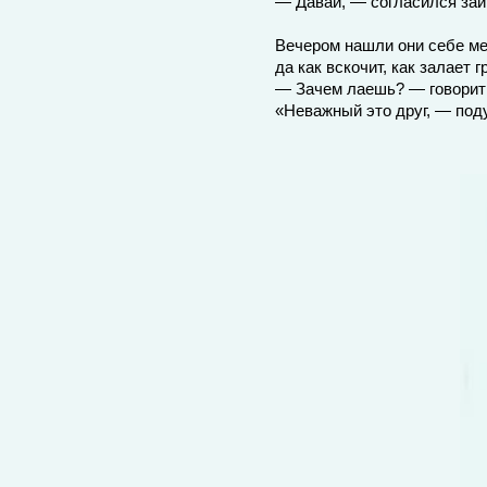
— Давай, — согласился зай
Вечером нашли они себе ме
да как вскочит, как залает 
— Зачем лаешь? — говорит 
«Неважный это друг, — поду