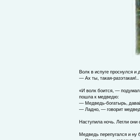
Волк в испуге проснулся и 
— Ах ты, такая-разэтакая!.
«И волк боится, — подумал
пошла к медведю:
— Медведь-богатырь, давай
— Ладно, — говорит медвед
Наступила ночь. Легли они 
Медведь перепугался и ну 