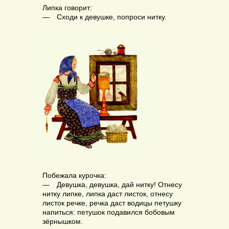
Липка говорит:
— Сходи к девушке, попроси нитку.
Побежала курочка:
— Девушка, девушка, дай нитку! Отнесу
нитку липке, липка даст листок, отнесу
листок речке, речка даст водицы петушку
напиться: петушок подавился бобовым
зёрнышком.