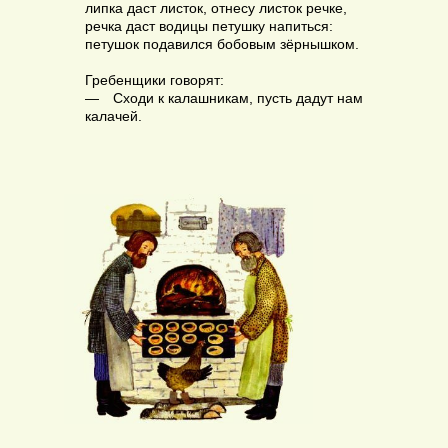
липка даст листок, отнесу листок речке,
речка даст водицы петушку напиться:
петушок подавился бобовым зёрнышком.
Гребенщики говорят:
— Сходи к калашникам, пусть дадут нам
калачей.