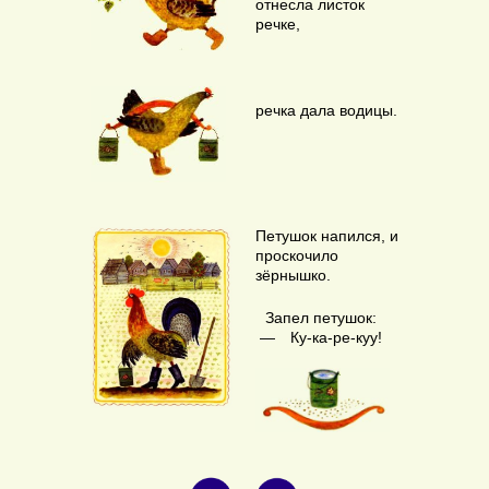
отнесла листок
речке,
речка дала водицы.
КОНТАКТЫ
umorashka@gmail.com
Петушок напился, и
проскочило
зёрнышко.
ИНФОРМАЦИЯ
Запел петушок:
— Ку-ка-ре-куу!
Политика конфиденциальности и обработки
персональных данных
Согласие на обработку персональных данных
Согласие на обработку файлов cookies
Информационный характер сайта