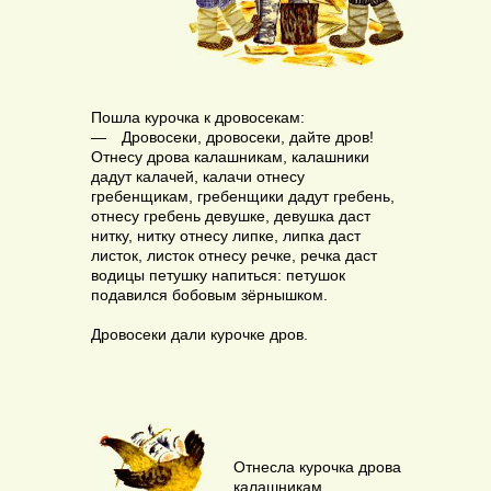
Пошла курочка к дровосекам:
— Дровосеки, дровосеки, дайте дров!
Отнесу дрова калашникам, калашники
дадут калачей, калачи отнесу
гребенщикам, гребенщики дадут гребень,
отнесу гребень девушке, девушка даст
нитку, нитку отнесу липке, липка даст
листок, листок отнесу речке, речка даст
водицы петушку напиться: петушок
подавился бобовым зёрнышком.
Дровосеки дали курочке дров.
Отнесла курочка дрова
калашникам,