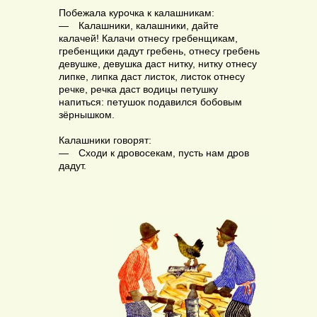
Побежала курочка к калашникам:
— Калашники, калашники, дайте
калачей! Калачи отнесу гребенщикам,
гребенщики дадут гребень, отнесу гребень
девушке, девушка даст нитку, нитку отнесу
липке, липка даст листок, листок отнесу
речке, речка даст водицы петушку
напиться: петушок подавился бобовым
зёрнышком.
Калашники говорят:
— Сходи к дровосекам, пусть нам дров
дадут.