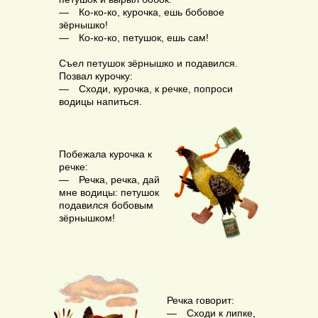
— Ко-ко-ко, курочка, ешь бобовое
зёрнышко!
— Ко-ко-ко, петушок, ешь сам!
Съел петушок зёрнышко и подавился.
Позвал курочку:
— Сходи, курочка, к речке, попроси
водицы напиться.
Побежала курочка к
речке:
— Речка, речка, дай
мне водицы: петушок
подавился бобовым
зёрнышком!
Речка говорит:
— Сходи к липке,