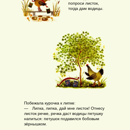
попроси листок,
тогда дам водицы.
Побежала курочка к липке:
— Липка, липка, дай мне листок! Отнесу
листок речке, речка даст водицы петушку
напиться: петушок подавился бобовым
зёрнышком.