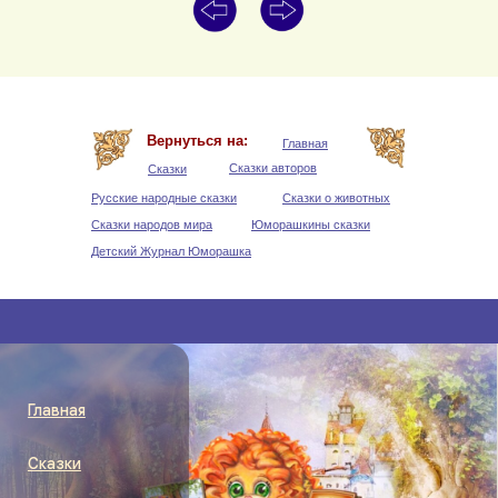
Уведомление о порядке заключения договора
Согласие на получение рассылки рекламно-
информационных материалов
Пользовательское соглашение
Вернуться на:
Главная
Правообладетелям:
Все первичные материалы взятых из открытых источников и не
Сказки авторов
Сказки
нарушают авторских прав, за исключением полного контента журналов и
описаний подразделов, которые уникальны и являются собственностью
Русские народные сказки
Сказки о животных
владельцев сайта и не могут быть использованы без их письменного
согласия.
Сказки народов мира
Юморашкины сказки
Детский Журнал Юморашка
© 2026 г. by Umorashka.ru