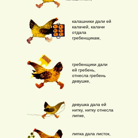
калашники дали ей
калачей, калачи
отдала
гребенщикам,
гребенщики дали
ей гребень,
Главная
отнесла гребень
девушке,
Сказки
Журнал/ магазин
девушка дала ей
Пословицы
нитку, нитку отнесла
липке,
Для МАМ
О нас
липка дала листок,