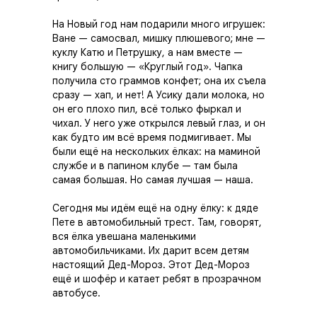
На Новый год нам подарили много игрушек:
Ване — самосвал, мишку плюшевого; мне —
куклу Катю и Петрушку, а нам вместе —
книгу большую — «Круглый год». Чапка
получила сто граммов конфет; она их съела
сразу — хап, и нет! А Усику дали молока, но
он его плохо пил, всё только фыркал и
чихал. У него уже открылся левый глаз, и он
как будто им всё время подмигивает. Мы
были ещё на нескольких ёлках: на маминой
службе и в папином клубе — там была
самая большая. Но самая лучшая — наша.
Сегодня мы идём ещё на одну ёлку: к дяде
Пете в автомобильный трест. Там, говорят,
вся ёлка увешана маленькими
автомобильчиками. Их дарит всем детям
настоящий Дед-Мороз. Этот Дед-Мороз
ещё и шофёр и катает ребят в прозрачном
автобусе.