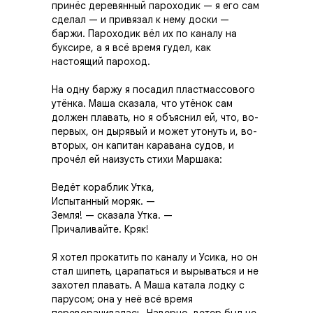
принёс деревянный пароходик — я его сам
сделал — и привязал к нему доски —
баржи. Пароходик вёл их по каналу на
буксире, а я всё время гудел, как
настоящий пароход.
На одну баржу я посадил пластмассового
утёнка. Маша сказала, что утёнок сам
должен плавать, но я объяснил ей, что, во-
первых, он дырявый и может утонуть и, во-
вторых, он капитан каравана судов, и
прочёл ей наизусть стихи Маршака:
Ведёт кораблик Утка,
Испытанный моряк. —
Земля! — сказала Утка. —
Причаливайте. Кряк!
Я хотел прокатить по каналу и Усика, но он
стал шипеть, царапаться и вырываться и не
захотел плавать. А Маша катала лодку с
парусом; она у неё всё время
переворачивалась. Наверно, ветер был не