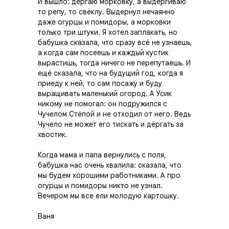
И вышло: дёргаю морковку, а выдёргиваю
то репу, то свёклу. Выдернул нечаянно
даже огурцы и помидоры, а морковки
только три штуки. Я хотел заплакать, но
бабушка сказала, что сразу всё не узнаешь,
а когда сам посеешь и каждый кустик
вырастишь, тогда ничего не перепутаешь. И
ещё сказала, что на будущий год, когда я
приеду к ней, то сам посажу и буду
выращивать маленький огород. А Усик
никому не помогал: он подружился с
Чучелом Стёпой и не отходил от него. Ведь
Чучело не может его тискать и дёргать за
хвостик.
Когда мама и папа вернулись с поля,
бабушка нас очень хвалила: сказала, что
мы будем хорошими работниками. А про
огурцы и помидоры никто не узнал.
Вечером мы все ели молодую картошку.
Ваня