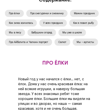
Про ёлки
Про снегурочки и снежинку
Мамин праздник
Как зима кончилась
У всех праздник
Как я ловил рыбу
Мы в лесу
Бабушкин огород
Мы уже в школе
Про Айболита и Чапкин портрет
Салют
Мы – артисты
ПРО ЁЛКИ
Новый год у нас начался с ёлки… нет, с
ёлок. Дома у нас очень красивая ёлка: на
ней всякие игрушки, а наверху большая
звезда. У всех знакомых ребят тоже
хорошие ёлки. Большие ёлки мы видели на
улицах и во дворах, но наша — самая
красивая, хотя и не очень большая.