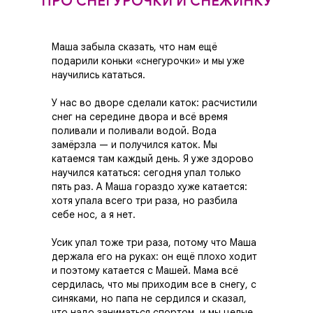
ПРО СНЕГУРОЧКИ И СНЕЖИНКУ
Maшa забыла сказать, что нам ещё
подарили коньки «снегурочки» и мы уже
научились кататься.
У нас во дворе сделали каток: расчистили
снег на середине двора и всё время
поливали и поливали водой. Вода
замёрзла — и получился каток. Мы
катаемся там каждый день. Я уже здорово
научился кататься: сегодня упал только
пять раз. А Маша гораздо хуже катается:
хотя упала всего три раза, но разбила
себе нос, а я нет.
Усик упал тоже три раза, потому что Маша
держала его на руках: он ещё плохо ходит
и поэтому катается с Машей. Мама всё
сердилась, что мы приходим все в снегу, с
синяками, но папа не сердился и сказал,
что надо заниматься спортом, и мы целые